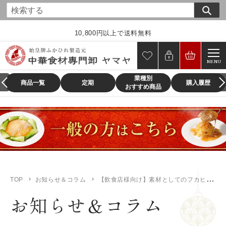
コ
ン
テ
10,800円以上で送料無料
ン
ツ
MENU
に
業種別
ス
商品一覧
定期
購入履歴
おすすめ商品
キ
ッ
プ
す
る
TOP
お知らせ＆コラム
【飲食店様向け】素材としてのフカヒレのサイズ比較について
お知らせ＆コラム