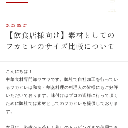
2022.05.27
【飲食店様向け】素材としての
フカヒレのサイズ比較について
こんにちは！
中華食材専門卸ヤマヤです。弊社で自社加工を行ってい
るフカヒレは和食・割烹料理の料理人の皆様にもご好評
飲食店様、大学・専門学校様、
いただいております。味付けはプロの皆様に行って頂く
卸売店
ために弊社では素材としてのフカヒレを提供しておりま
す。
本日は、姿煮から茶わん蒸しのトッピングまで使用でき