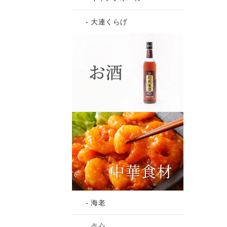
- 大連くらげ
- 海老
- 点心