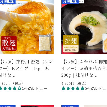
冷凍配送
冷凍配送
【冷凍】業務用 散翅（サン
【冷凍】ふかひれ 排
ツー）Kタイプ 1kg｜味
イツー）お徳用詰め合
付けなし
200g｜味付けなし
8,856円（税込）
4,860円（税込）
5件のレビュー
2件のレビュ