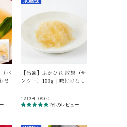
冷凍配送
翅（パ
【冷凍】ふかひれ 散翅（サ
わせ
ンツー）100g｜味付けなし
1,512円（税込）
ー
2件のレビュー