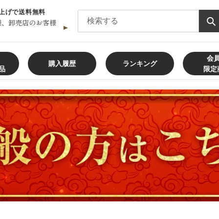
買い上げで送料無料
様、卸売店のお客様
会
購入履歴
ランキング
品
限定
飲食店様、大学・専門学校様、
卸売店
メールフォームからの
お問い合わせ