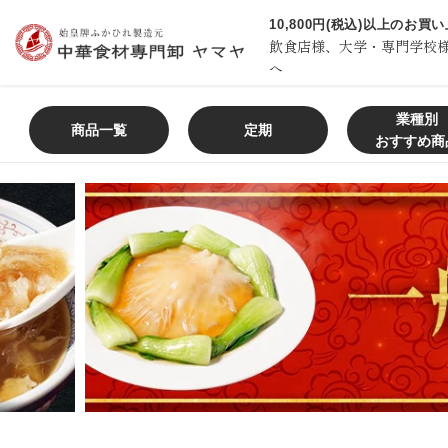
コ
10,800円(税込)以上のお
ン
飲食店様、大学・専門学校
テ
へ
ン
ツ
業種別
商品一覧
定期
に
おすすめ商
ス
キ
ッ
プ
す
る