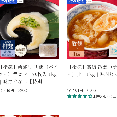
冷凍配送
冷凍配送
【冷凍】業務用 排翅（パイ
【冷凍】高級 散翅（
ツー）背ビレ 70枚入 1kg
ー）上 1kg｜味付け
｜味付けなし【特別...
19,440円（税込）
10,584円（税込）
1件のレビュ