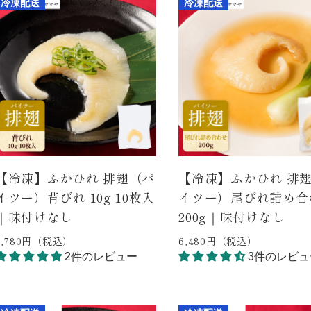
冷凍配送
冷凍配送
【冷凍】ふかひれ 排翅（パ
【冷凍】ふかひれ 排
イツー）背びれ 10g 10枚入
イツー）尾びれ詰め合
｜味付けなし
200g｜味付けなし
3,780円（税込）
6,480円（税込）
2件のレビュー
3件のレビュ