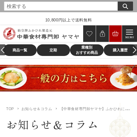
コ
ン
テ
10,800円以上で送料無料
ン
ツ
MENU
に
業種別
ス
商品一覧
定期
購入履歴
おすすめ商品
キ
ッ
プ
す
る
TOP
お知らせ＆コラム
【中華食材専門卸ヤマヤ】ふかひれに関するよくあるご質問まとめ
お知らせ＆コラム