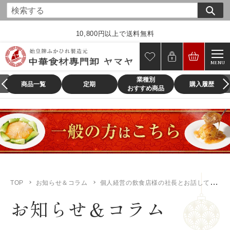
コ
ン
テ
10,800円以上で送料無料
ン
ツ
MENU
に
業種別
ス
商品一覧
定期
購入履歴
おすすめ商品
キ
ッ
プ
す
る
TOP
お知らせ＆コラム
個人経営の飲食店様の社長とお話して感じたこと
お知らせ＆コラム