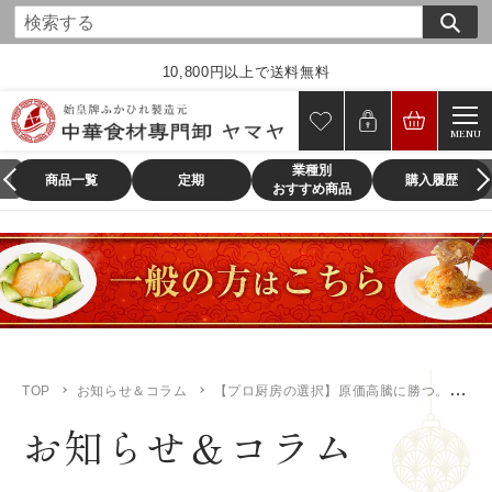
コ
ン
テ
10,800円以上で送料無料
ン
ツ
MENU
に
業種別
ス
商品一覧
定期
購入履歴
おすすめ商品
キ
ッ
プ
す
る
TOP
お知らせ＆コラム
【プロ厨房の選択】原価高騰に勝つ。今、あえて見直すべき「散翅（サンツー）」の賢い仕入れ術
お知らせ＆コラム