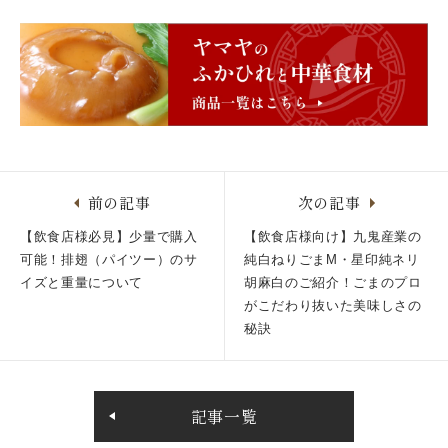
前の記事
次の記事
【飲食店様必見】少量で購入
【飲食店様向け】九鬼産業の
可能！排翅（パイツー）のサ
純白ねりごまM・星印純ネリ
イズと重量について
胡麻白のご紹介！ごまのプロ
がこだわり抜いた美味しさの
秘訣
記事一覧