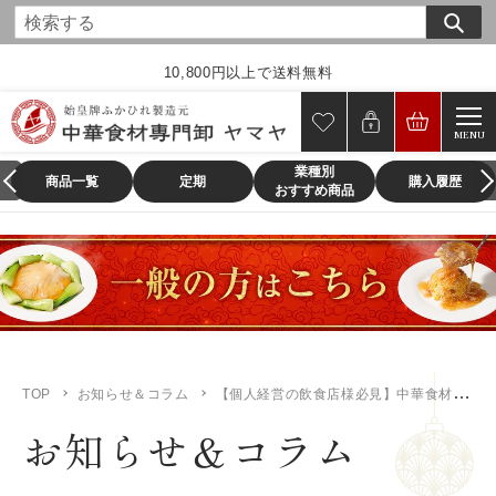
コ
ン
テ
10,800円以上で送料無料
ン
ツ
MENU
に
業種別
ス
商品一覧
定期
購入履歴
おすすめ商品
キ
ッ
プ
す
る
TOP
お知らせ＆コラム
【個人経営の飲食店様必見】中華食材専門卸ヤマヤが贈る、ふかひれ「散翅K」でメニューに差をつける！
お知らせ＆コラム