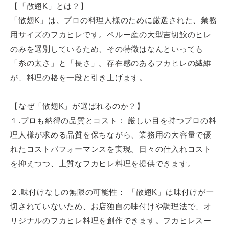
【「散翅K」とは？】
「散翅K」は、プロの料理人様のために厳選された、
業務
用サイズのフカヒレです。
ペルー産の大型吉切鮫のヒレ
のみを選別しているため、
その特徴はなんといっても
「糸の太さ」と「長さ」。
存在感のあるフカヒレの繊維
が、料理の格を一段と引き上げます。
【なぜ「散翅K」が選ばれるのか？】
１.プロも納得の品質とコスト： 厳しい目を持つプロの料
理人様が求める品質を保ちながら、
業務用の大容量で優
れたコストパフォーマンスを実現。
日々の仕入れコスト
を抑えつつ、
上質なフカヒレ料理を提供できます。
２.味付けなしの無限の可能性： 「散翅K」は味付けが一
切されていないため、
お店独自の味付けや調理法で、
オ
リジナルのフカヒレ料理を創作できます。フカヒレスー