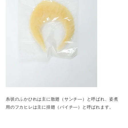
糸状のふかひれは主に散翅（サンチ―）と呼ばれ、姿煮
用のフカヒレは主に排翅（パイチ―）と呼ばれます。