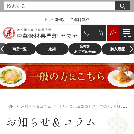
コ
ン
テ
10,800円以上で送料無料
ン
ツ
MENU
に
業種別
ス
商品一覧
定期
購入履歴
おすすめ商品
キ
ッ
プ
す
る
TOP
お知らせ＆コラム
【ふかひれ豆知識】スープのふかひれと姿煮のフカヒレは同じもの？
お知らせ＆コラム