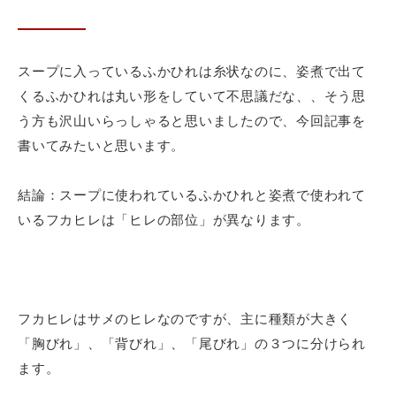
スープに入っているふかひれは糸状なのに、姿煮で出て
くるふかひれは丸い形をしていて不思議だな、、そう思
う方も沢山いらっしゃると思いましたので、今回記事を
飲食店様、大学・専門学校様、
書いてみたいと思います。
卸売店
結論：スープに使われているふかひれと姿煮で使われて
いるフカヒレは「ヒレの部位」が異なります。
メールフォームからの
お問い合わせ
フカヒレはサメのヒレなのですが、主に種類が大きく
「胸びれ」、「背びれ」、「尾びれ」の３つに分けられ
ます。