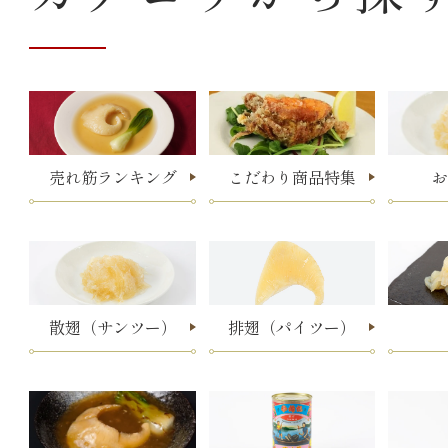
売れ筋ランキング
こだわり商品特集
お
散翅（サンツー）
排翅（パイツー）