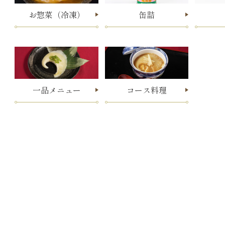
お惣菜（冷凍）
缶詰
一品メニュー
コース料理