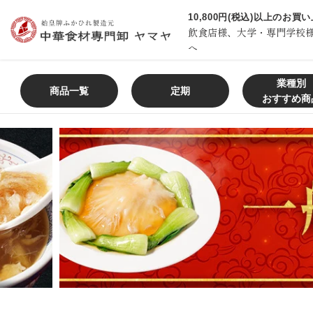
コ
10,800円(税込)以上のお
ン
飲食店様、大学・専門学校
テ
へ
ン
ツ
業種別
商品一覧
定期
に
おすすめ商
ス
キ
ッ
プ
す
る