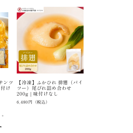
サンツ
【冷凍】ふかひれ 排翅（パイ
【冷凍】ハーブシュ
味付け
ツー）尾びれ詰め合わせ
生むき海老 1kg（2
200g｜味付けなし
※殻剥き・背ワタ除
サイズ
6,480円（税込）
3,780円（税込）
す