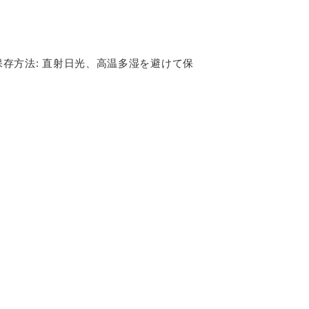
保存方法
:
直射日光、高温多湿を避けて保
。