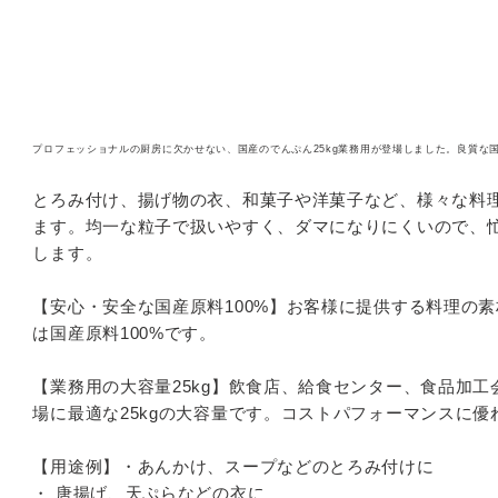
カ
ー
ト
プロフェッショナルの厨房に欠かせない、国産のでんぷん
25kg
業務用が登場しました。良質な
に
商
とろみ付け、揚げ物の衣、和菓子や洋菓子など、様々な料
品
ます。均一な粒子で扱いやすく、ダマになりにくいので、
を
します。
追
加
【安心・安全な国産原料
100%】
お客様に提供する料理の素
す
は国産原料
100%です
。
る
【業務用の大容量
25kg】
飲食店、給食センター、食品加工
場に最適な
25kg
の大容量です。コストパフォーマンスに優
【用途例】
・
あんかけ、スープなどのとろみ付けに
・
唐揚げ、天ぷらなどの衣に