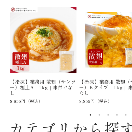
頭く
【冷凍】業務用 散翅（サンツ
【冷凍】業務用 散翅（
｜中
ー）極上A 1kg｜味付けな
ー）Kタイプ 1kg｜
し
なし
8,856円（税込）
8,856円（税込）
カテゴリから探