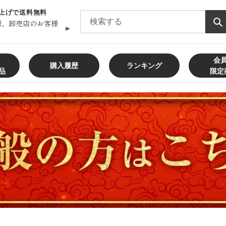
買い上げで送料無料
様、卸売店のお客様
会
購入履歴
ランキング
品
限定
飲食店様、大学・専門学校様、
卸売店
メールフォームからの
お問い合わせ