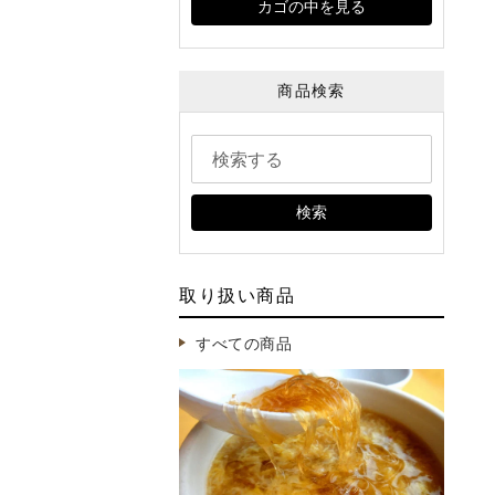
カゴの中を見る
商品検索
検索
取り扱い商品
【冷凍】毛鹿鮫（モウカザ
【冷蔵】キャノンボール
メ）の排翅（パイツー）尾ビ
らげ 1kg｜お試しサイズ
レ 1枚パック 230g UP｜味
華専門卸の品
すべての商品
付けなし
1,512円（税込）
9,850円（税込）