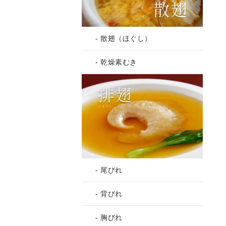
- 散翅（ほぐし）
- 乾燥素むき
- 尾びれ
- 背びれ
- 胸びれ