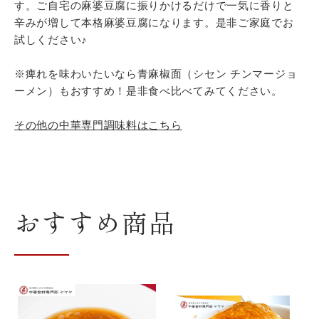
商
す。ご自宅の麻婆豆腐に振りかけるだけで一気に香りと
辛みが増して本格麻婆豆腐になります。是非ご家庭でお
品
試しください♪
を
追
※痺れを味わいたいなら青麻椒面（シセン チンマージョ
加
ーメン）もおすすめ！是非食べ比べてみてください。
す
る
その他の中華専門調味料はこちら
おすすめ商品