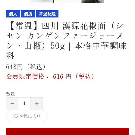
個人
個店
常温配送
飲食店様、大学・専門学校様、
【常温】四川 漢源花椒面（シ
卸売店
セン カンゲンファージョーメ
ン・山椒）50g｜本格中華調味
料
648円（税込）
メールフォームからの
会員限定価格：
616
円（税込）
お問い合わせ
数量
お気に入り