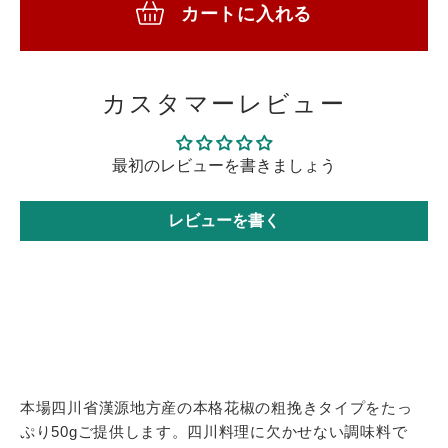
カートに入れる
カスタマーレビュー
最初のレビューを書きましょう
レビューを書く
カ
ー
ト
本場四川省漢源地方産の本格花椒の粗挽きタイプをたっ
に
ぷり50gご提供します。四川料理に欠かせない調味料で