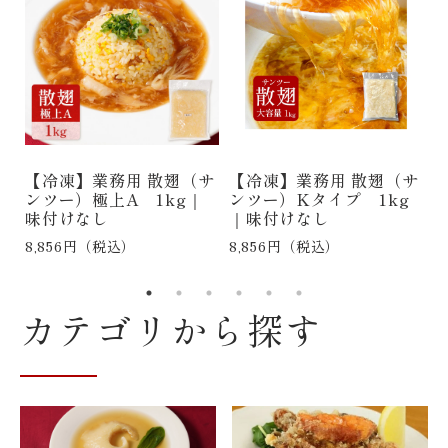
ル
【冷凍】業務用 散翅（サ
【冷凍】業務用 散翅（サ
サ
ンツー）極上A 1kg｜
ンツー）Kタイプ 1kg
味付けなし
｜味付けなし
合
8,856円（税込）
8,856円（税込）
6
カテゴリから探す