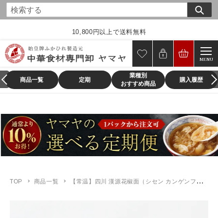
コ
ン
テ
10,800円以上で送料無料
ン
ツ
MENU
に
業種別
ス
商品一覧
定期
購入履歴
おすすめ商品
キ
ッ
プ
す
る
TOP
商品一覧
【常温】四川 漢源花椒面（シセン カンゲンファージョーメン・山椒）50g｜本格中華調味料