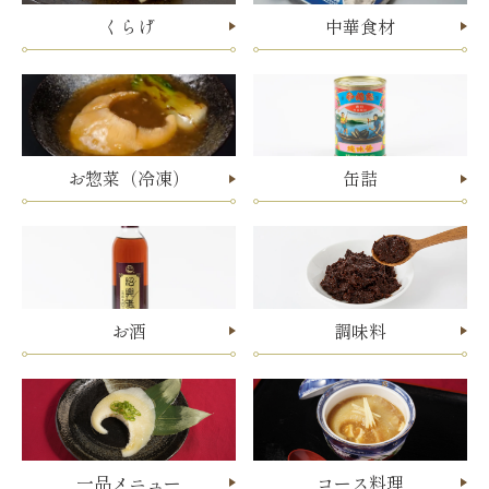
くらげ
中華食材
お惣菜（冷凍）
缶詰
お酒
調味料
一品メニュー
コース料理