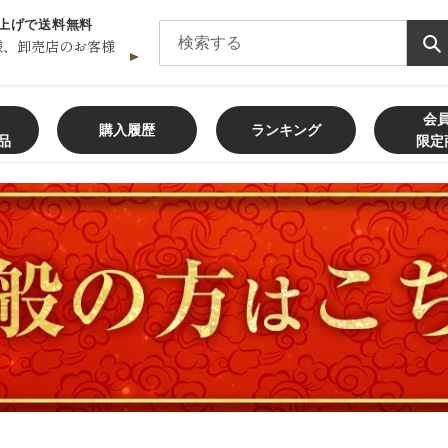
買い上げで送料無料
様、卸売店のお客様
会
購入履歴
ランキング
品
限定
飲食店様、大学・専門学校様、
卸売店
メールフォームからの
お問い合わせ