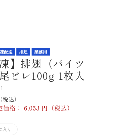
凍配送
排翅
業務用
凍】排翅（パイツ
尾ビレ100g 1枚入
]
円（税込）
定価格：
6,053
円（税込）
に入り