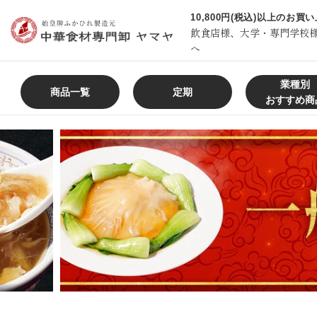
コ
10,800円(税込)以上のお
ン
飲食店様、大学・専門学校
テ
へ
ン
ツ
業種別
商品一覧
定期
に
おすすめ商
ス
キ
ッ
プ
す
る