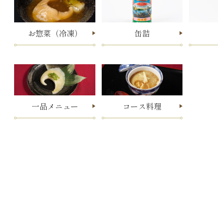
お惣菜（冷凍）
缶詰
一品メニュー
コース料理