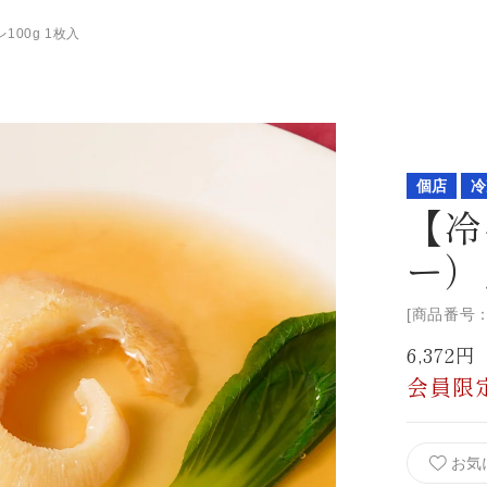
00g 1枚入
個店
冷
【冷
ー）
[商品番号：
6,372
会員限
お気