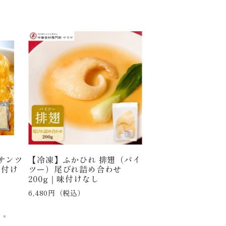
サンツ
【冷凍】ふかひれ 排翅（パイ
【冷凍】ハーブシュ
味付け
ツー）尾びれ詰め合わせ
生むき海老 1kg（2
200g｜味付けなし
※殻剥き・背ワタ除
サイズ
6,480円（税込）
3,780円（税込）