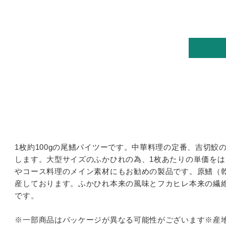
カ
ー
ト
1枚約100gの尾鰭パイツーです。中華料理の定番、吉切鮫
に
します。大型サイズのふかひれの為、1枚あたりの単価を
商
やコース料理のメイン素材にもお勧めの製品です。原鰭（
品
産しております。ふかひれ本来の風味とフカヒレ本来の繊
を
です。
追
加
※一部商品はパッケージが異なる可能性がございます
※産