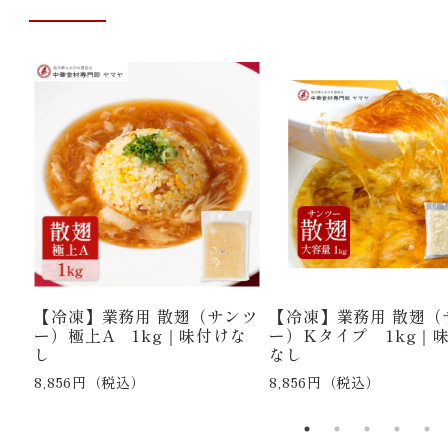
頭く
【冷凍】業務用 散翅（サンツ
【冷凍】業務用 散翅（
｜中
ー）極上A 1kg｜味付けな
ー）Kタイプ 1kg｜
し
なし
8,856円（税込）
8,856円（税込）