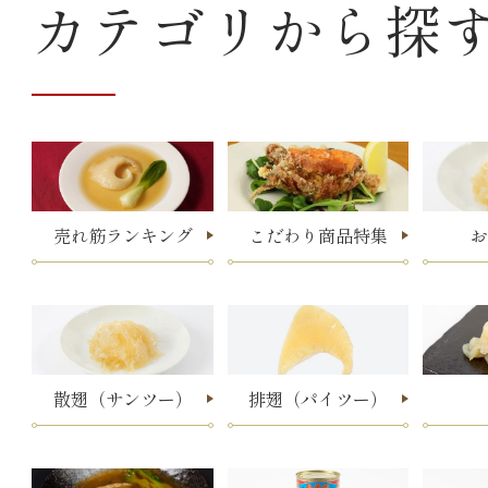
カテゴリから探
売れ筋ランキング
こだわり商品特集
お
散翅（サンツー）
排翅（パイツー）