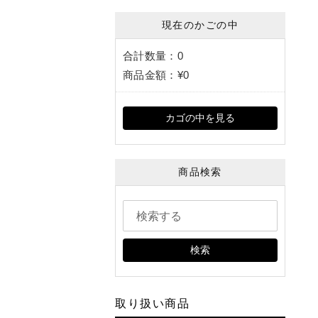
現在のかごの中
合計数量：
0
商品金額：
¥0
カゴの中を見る
商品検索
【冷凍】毛鹿鮫（モウカザ
【冷蔵】キャノンボール
メ）の排翅（パイツー）尾ビ
らげ 1kg｜お試しサイズ
レ 1枚パック 230g UP｜味
華専門卸の品
検索
付けなし
1,512円（税込）
9,850円（税込）
取り扱い商品