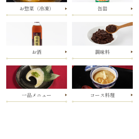
お惣菜（冷凍）
缶詰
お酒
調味料
一品メニュー
コース料理