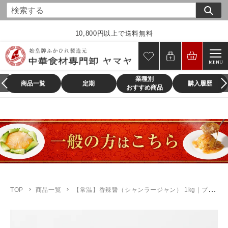
コ
ン
テ
10,800円以上で送料無料
ン
ツ
MENU
に
業種別
ス
商品一覧
定期
購入履歴
おすすめ商品
キ
ッ
プ
す
る
TOP
商品一覧
【常温】香辣醤（シャンラージャン） 1kg｜プロの味