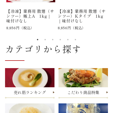
ル
【冷凍】業務用 散翅（サ
【冷凍】業務用 散翅（サ
サ
ンツー）極上A 1kg｜
ンツー）Kタイプ 1kg
味付けなし
｜味付けなし
合
8,856円（税込）
8,856円（税込）
6
カテゴリから探す
売れ筋ランキング
こだわり商品特集