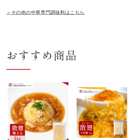
追
＞その他の中華専門調味料はこちら
加
す
る
おすすめ商品